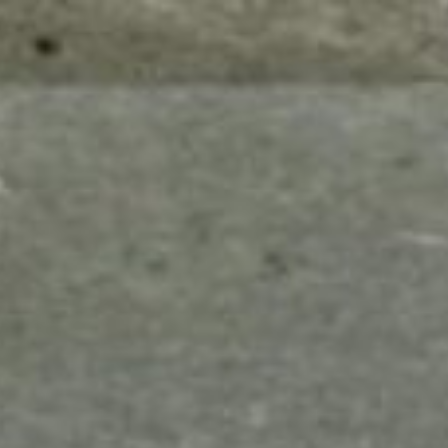
mes look
amazon s