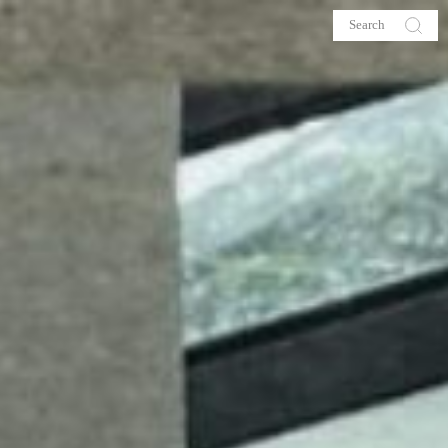
s
About me
hop
Galehia
Voilà Beauté