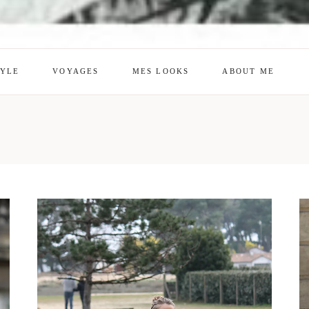
TYLE
VOYAGES
MES LOOKS
ABOUT ME
mes looks
About me
amazon shop
Galehia
Voilà Beauté