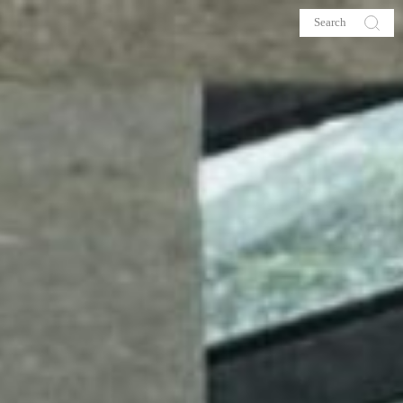
s
About me
hop
Galehia
Voilà Beauté