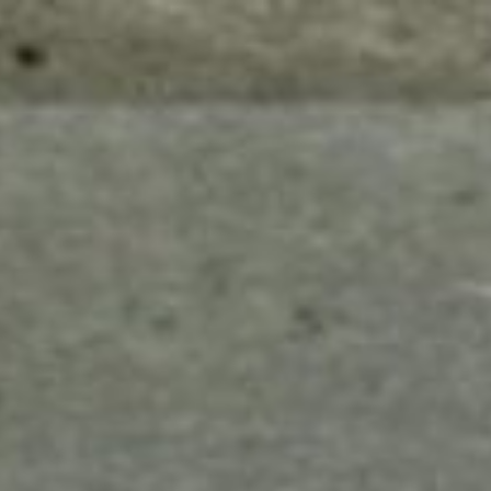
mes look
amazon s