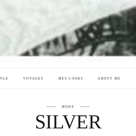
TYLE
VOYAGES
MES LOOKS
ABOUT ME
mes looks
About me
MODE
amazon shop
Galehia
SILVER
Voilà Beauté