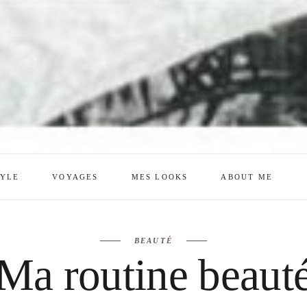
TYLE
VOYAGES
MES LOOKS
ABOUT ME
mes looks
About me
BEAUTÉ
amazon shop
Galehia
Ma routine beaut
Voilà Beauté