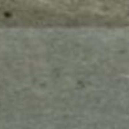
mes look
amazon s