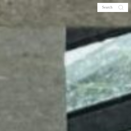
s
About me
hop
Galehia
Voilà Beauté