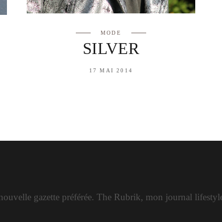
MODE
SILVER
17 MAI 2014
ouvelle gazette préférée. The Rubrik, mon journal lifesty