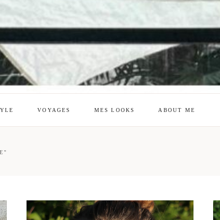
TYLE
VOYAGES
MES LOOKS
ABOUT ME
mes looks
About me
E"
amazon shop
Galehia
Voilà Beauté