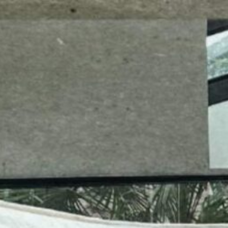
mes look
amazon s