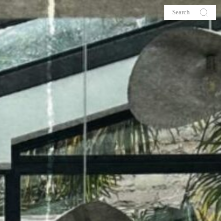
s
About me
hop
Galehia
Voilà Beauté