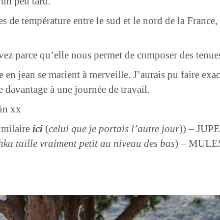
 un peu tard.
s de température entre le sud et le nord de la France,
ez parce qu’elle nous permet de composer des tenues 
upe en jean se marient à merveille. J’aurais pu faire e
e davantage à une journée de travail.
ain xx
similaire
ici
(
celui que je portais l’autre jour
)) – JUP
hka taille vraiment petit au niveau des bas
) – MUL