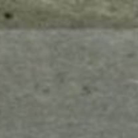
mes look
amazon s