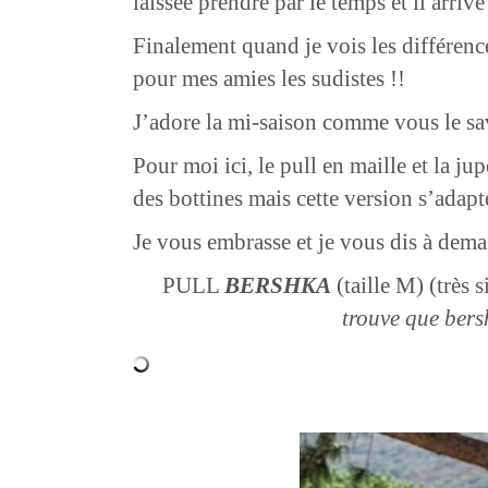
laissée prendre par le temps et il arrive
Finalement quand je vois les différence
pour mes amies les sudistes !!
J’adore la mi-saison comme vous le sav
Pour moi ici, le pull en maille et la j
des bottines mais cette version s’adapt
Je vous embrasse et je vous dis à dem
PULL
BERSHKA
(taille M) (très 
trouve que bers