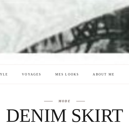
TYLE
VOYAGES
MES LOOKS
ABOUT ME
mes looks
About me
MODE
amazon shop
Galehia
DENIM SKIRT
Voilà Beauté