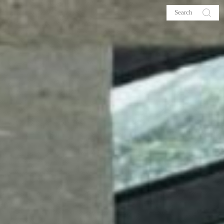
s
About me
hop
Galehia
Voilà Beauté