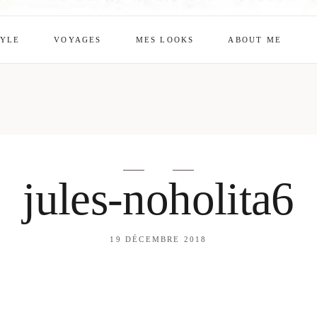
TYLE
VOYAGES
MES LOOKS
ABOUT ME
mes looks
About me
amazon shop
Galehia
Voilà Beauté
jules-noholita6
19 DÉCEMBRE 2018