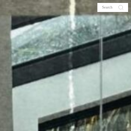
s
About me
hop
Galehia
Voilà Beauté