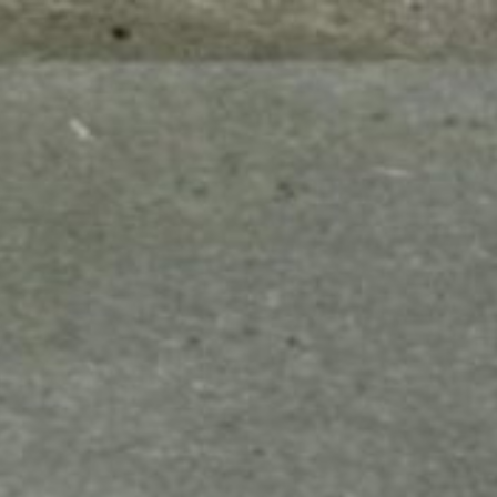
mes look
amazon s