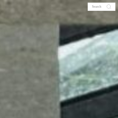
s
About me
hop
Galehia
Voilà Beauté