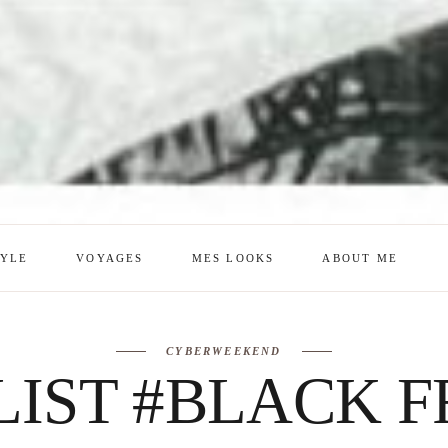
TYLE
VOYAGES
MES LOOKS
ABOUT ME
mes looks
About me
CYBERWEEKEND
amazon shop
Galehia
LIST #BLACK F
Voilà Beauté