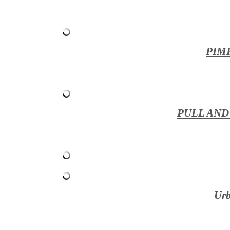
PIM
PULL AND
Urb