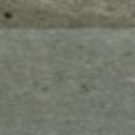
mes look
amazon s