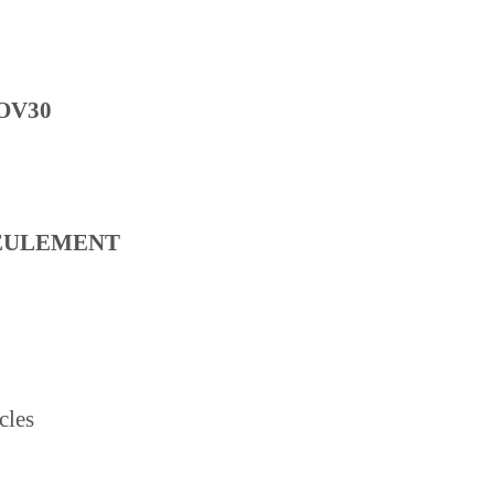
OV30
EULEMENT
cles