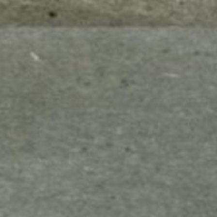
mes look
amazon s