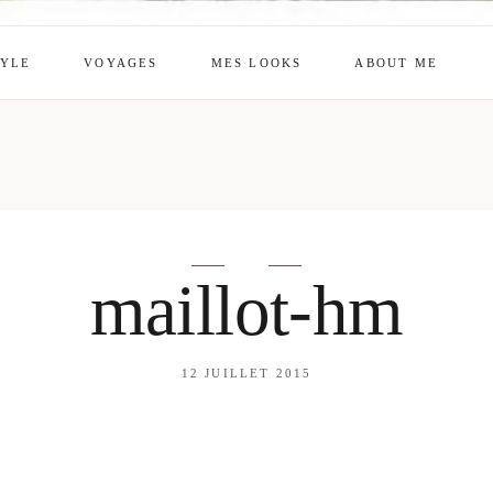
TYLE
VOYAGES
MES LOOKS
ABOUT ME
mes looks
About me
amazon shop
Galehia
Voilà Beauté
maillot-hm
12 JUILLET 2015