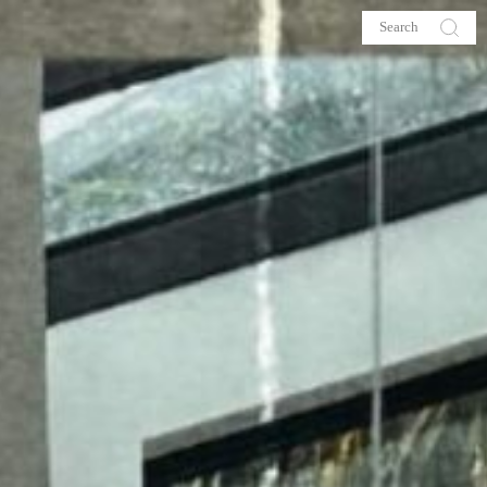
s
About me
hop
Galehia
Voilà Beauté