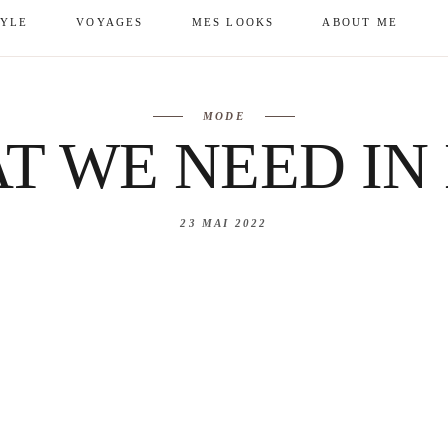
TYLE
VOYAGES
MES LOOKS
ABOUT ME
mes looks
About me
MODE
amazon shop
Galehia
T WE NEED IN
Voilà Beauté
23 MAI 2022