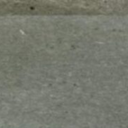
mes look
amazon s