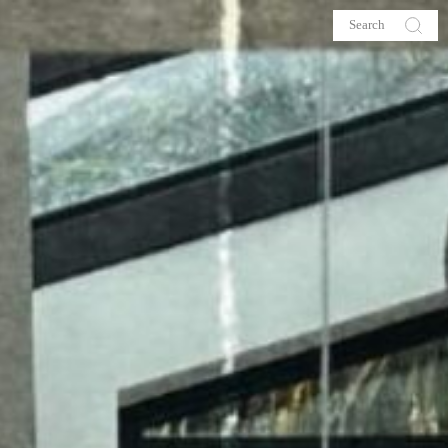
s
About me
hop
Galehia
Voilà Beauté