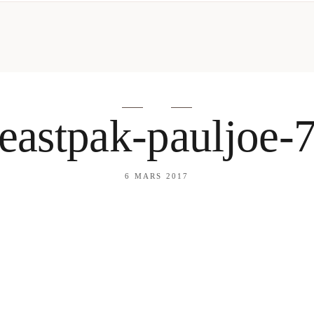
mes looks
About me
amazon shop
Galehia
Voilà Beauté
eastpak-pauljoe-
6 MARS 2017