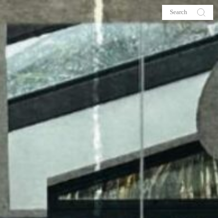
s
About me
hop
Galehia
Voilà Beauté