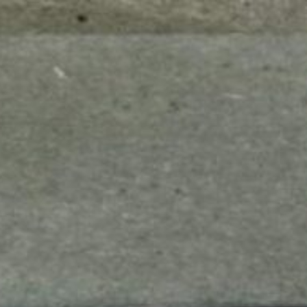
mes look
amazon s