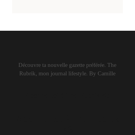
Découvre ta nouvelle gazette préférée. The
Rubrik, mon journal lifestyle. By Camille
Abonne-toi à The Rubrik <3
Abonne-toi à The Rubrik
<3