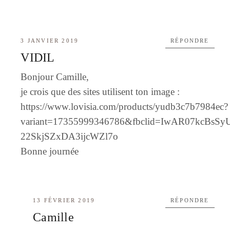
3 JANVIER 2019
RÉPONDRE
VIDIL
Bonjour Camille,
je crois que des sites utilisent ton image :
https://www.lovisia.com/products/yudb3c7b7984ec?
variant=17355999346786&fbclid=IwAR07kcBsS
22SkjSZxDA3ijcWZl7o
Bonne journée
13 FÉVRIER 2019
RÉPONDRE
Camille