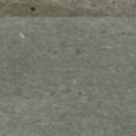
mes look
amazon s