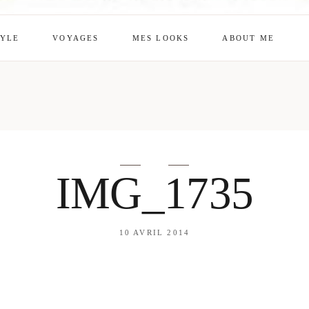
TYLE
VOYAGES
MES LOOKS
ABOUT ME
mes looks
About me
amazon shop
Galehia
Voilà Beauté
IMG_1735
10 AVRIL 2014