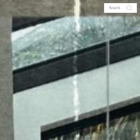
s
About me
hop
Galehia
Voilà Beauté