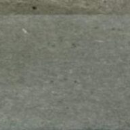
mes look
amazon s