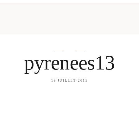
mes looks
About me
amazon shop
Galehia
Voilà Beauté
pyrenees13
19 JUILLET 2015