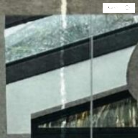
s
About me
hop
Galehia
Voilà Beauté