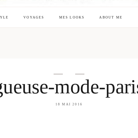
TYLE
VOYAGES
MES LOOKS
ABOUT ME
mes looks
About me
amazon shop
Galehia
Voilà Beauté
gueuse-mode-pari
18 MAI 2016