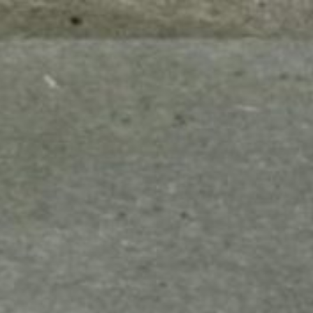
mes look
amazon s