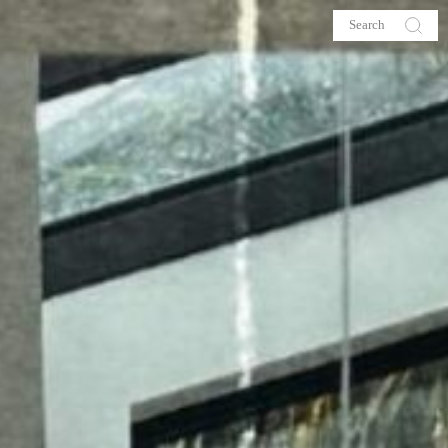
s
About me
hop
Galehia
Voilà Beauté