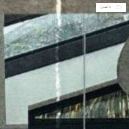
s
About me
hop
Galehia
Voilà Beauté