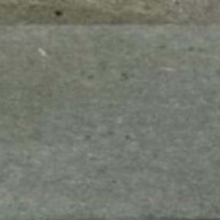
mes look
amazon s