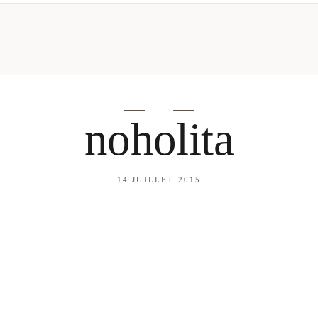
mes looks
About me
amazon shop
Galehia
Voilà Beauté
noholita
14 JUILLET 2015