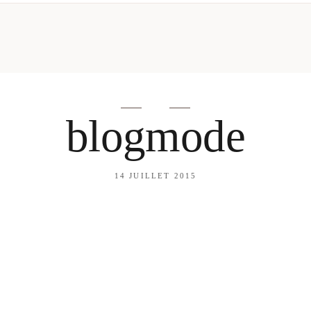
mes looks
About me
amazon shop
Galehia
Voilà Beauté
blogmode
14 JUILLET 2015