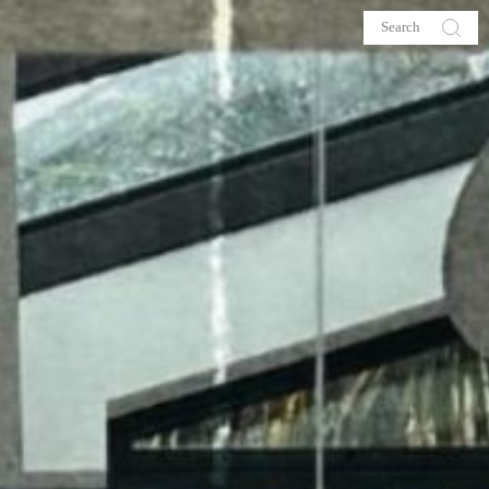
s
About me
hop
Galehia
Voilà Beauté