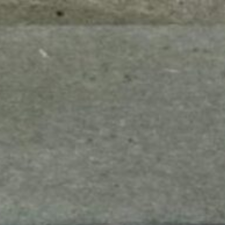
mes look
amazon s