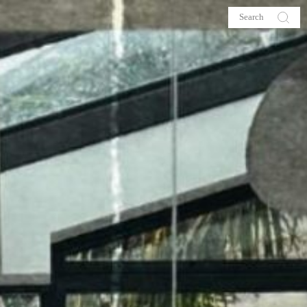
s
About me
hop
Galehia
Voilà Beauté