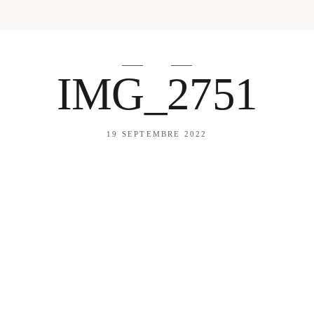
amazon shop
Galehia
Voilà Beauté
IMG_2751
19 SEPTEMBRE 2022