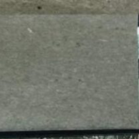
mes look
amazon s