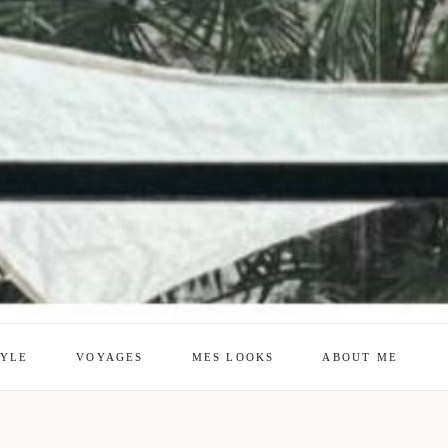
TYLE
VOYAGES
MES LOOKS
ABOUT ME
mes looks
About me