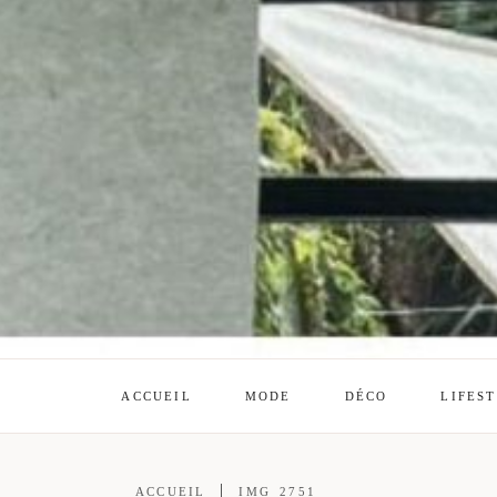
ACCUEIL
MODE
DÉCO
LIFES
ACCUEIL
IMG_2751