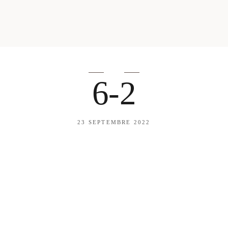
mes looks
About me
amazon shop
Galehia
Voilà Beauté
6-2
23 SEPTEMBRE 2022