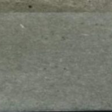
mes look
amazon s