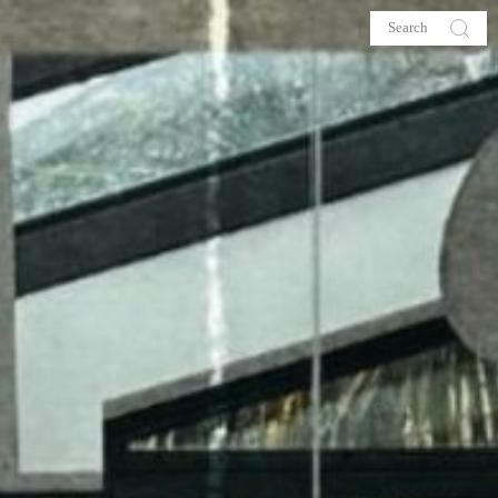
s
About me
hop
Galehia
Voilà Beauté