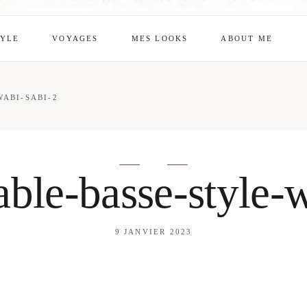
TYLE
VOYAGES
MES LOOKS
ABOUT ME
mes looks
About me
ABI-SABI-2
amazon shop
Galehia
Voilà Beauté
ble-basse-style-
9 JANVIER 2023