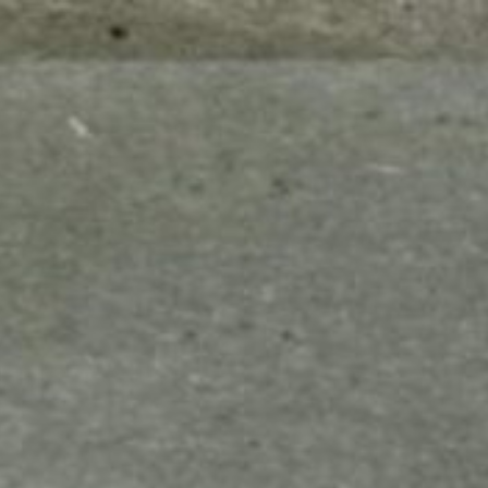
mes look
amazon s