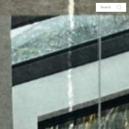
s
About me
hop
Galehia
Voilà Beauté