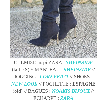
CHEMISE inspi ZARA :
SHEINSIDE
(taille S) // MANTEAU :
SHEINSIDE
//
JOGGING :
FOREVER21
// SHOES :
NEW LOOK
// POCHETTE :
ESPAGNE
(old) // BAGUES :
NOAKIS BIJOUX
//
ÉCHARPE :
ZARA