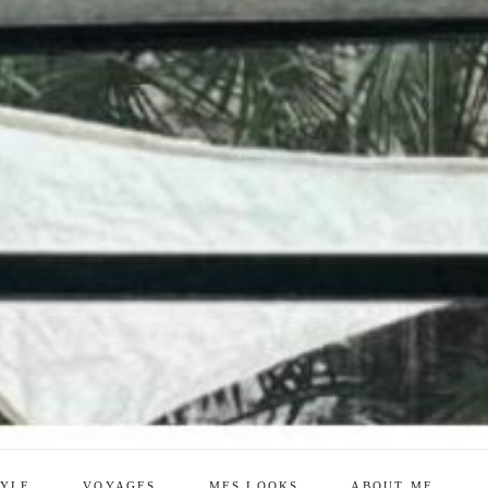
TYLE
VOYAGES
MES LOOKS
ABOUT ME