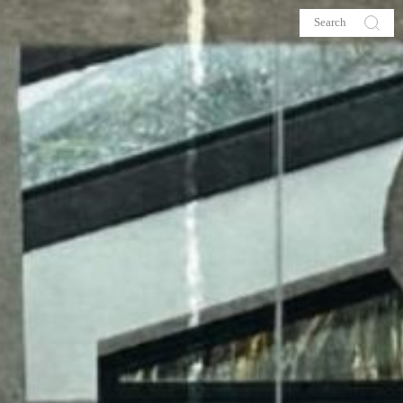
s
About me
hop
Galehia
Voilà Beauté