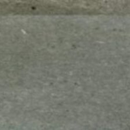
mes look
amazon s