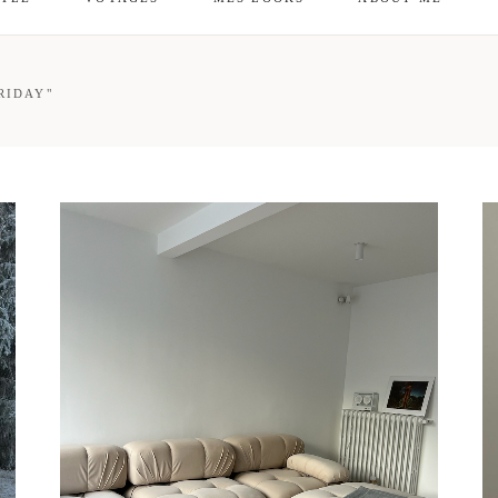
mes looks
About me
RIDAY"
amazon shop
Galehia
Voilà Beauté