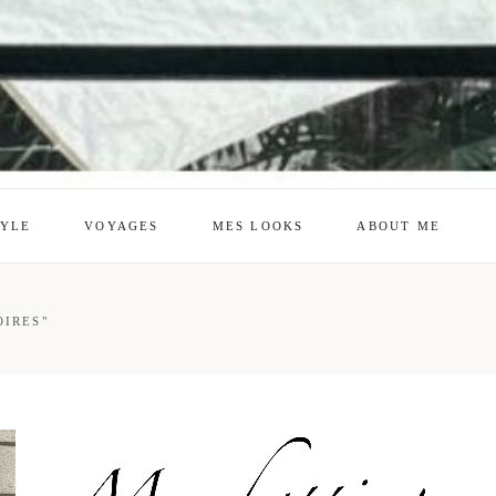
TYLE
VOYAGES
MES LOOKS
ABOUT ME
mes looks
About me
OIRES"
amazon shop
Galehia
Voilà Beauté