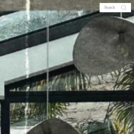
s
About me
hop
Galehia
Voilà Beauté