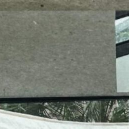
mes look
amazon s