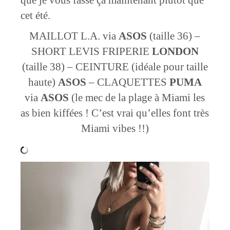
que je vous fasse ça maintenant plutôt que
cet été.
MAILLOT L.A. via
ASOS
(taille 36) –
SHORT LEVIS FRIPERIE
LONDON
(taille 38) – CEINTURE (idéale pour taille
haute)
ASOS
– CLAQUETTES
PUMA
via
ASOS
(le mec de la plage à Miami les
as bien kiffées ! C’est vrai qu’elles font très
Miami vibes !!)