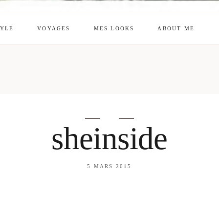
TYLE
VOYAGES
MES LOOKS
ABOUT ME
mes looks
About me
amazon shop
Galehia
Voilà Beauté
sheinside
5 MARS 2015