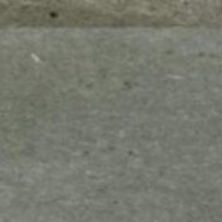
mes look
amazon s