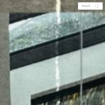
s
About me
hop
Galehia
Voilà Beauté