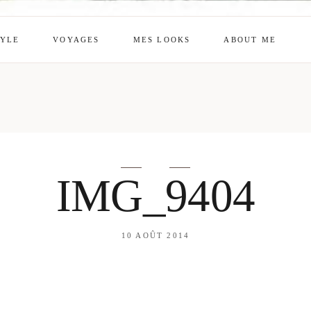
TYLE
VOYAGES
MES LOOKS
ABOUT ME
mes looks
About me
amazon shop
Galehia
Voilà Beauté
IMG_9404
10 AOÛT 2014