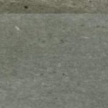
mes look
amazon s