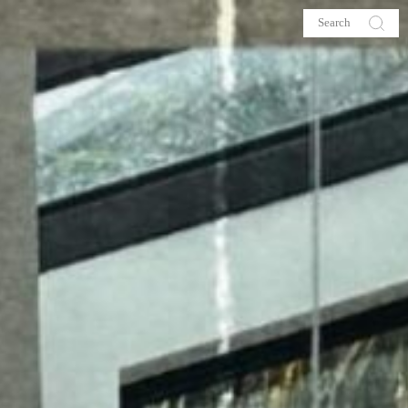
s
About me
hop
Galehia
Voilà Beauté