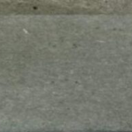
mes look
amazon s