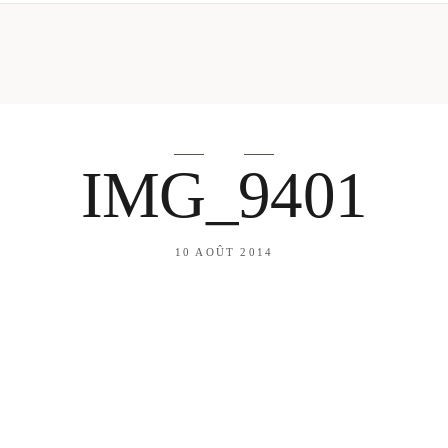
mes looks
About me
amazon shop
Galehia
Voilà Beauté
IMG_9401
10 AOÛT 2014