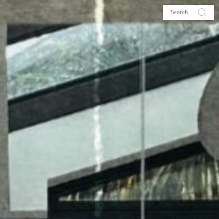
s
About me
hop
Galehia
Voilà Beauté