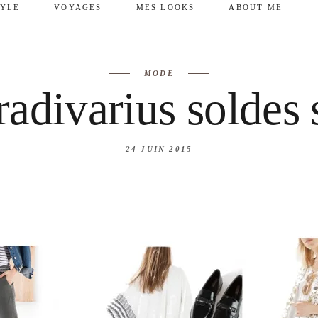
TYLE
VOYAGES
MES LOOKS
ABOUT ME
mes looks
About me
MODE
amazon shop
Galehia
adivarius soldes 
Voilà Beauté
24 JUIN 2015