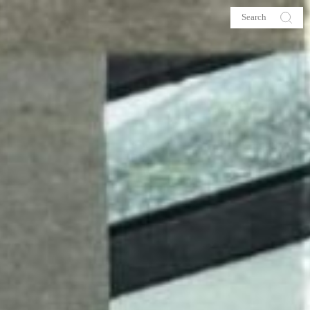
s
About me
hop
Galehia
Voilà Beauté