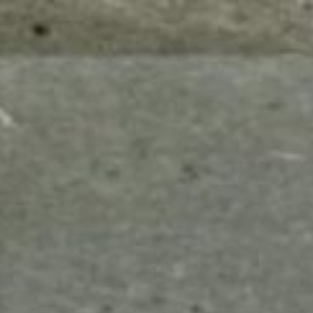
mes look
amazon s