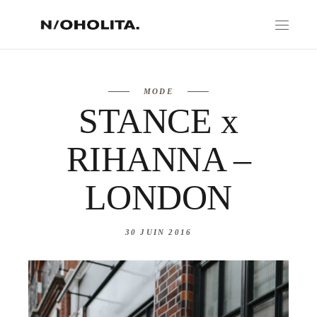
MODE
STANCE x
RIHANNA –
LONDON
30 JUIN 2016