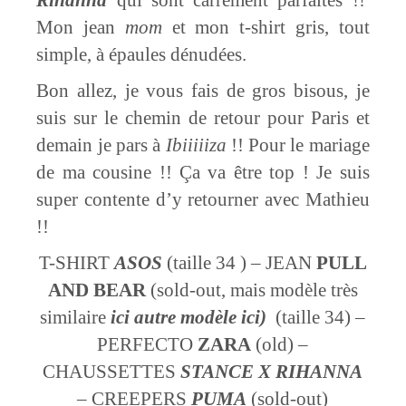
Mon jean
mom
et mon t-shirt gris, tout
simple, à épaules dénudées.
Bon allez, je vous fais de gros bisous, je
suis sur le chemin de retour pour Paris et
demain je pars à
Ibiiiiiza
!! Pour le mariage
de ma cousine !! Ça va être top ! Je suis
super contente d’y retourner avec Mathieu
!!
T-SHIRT
ASOS
(taille 34 ) – JEAN
PULL
AND BEAR
(sold-out, mais modèle très
similaire
ici
autre modè
l
e
ici
)
(taille 34) –
PERFECTO
ZARA
(old) –
CHAUSSETTES
STANCE X RIHANNA
– CREEPERS
PUMA
(sold-out)