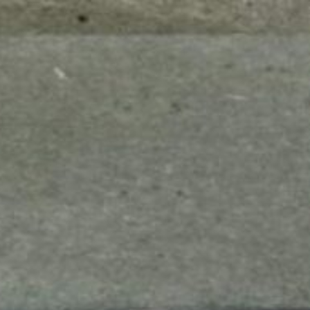
mes look
amazon s