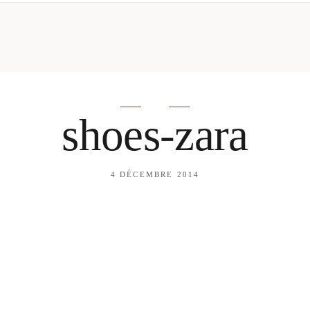
mes looks
About me
amazon shop
Galehia
Voilà Beauté
shoes-zara
4 DÉCEMBRE 2014