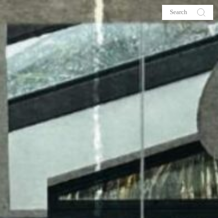
s
About me
hop
Galehia
Voilà Beauté