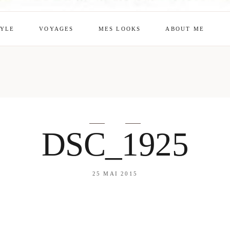
TYLE
VOYAGES
MES LOOKS
ABOUT ME
mes looks
About me
amazon shop
Galehia
Voilà Beauté
DSC_1925
25 MAI 2015