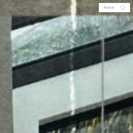
s
About me
hop
Galehia
Voilà Beauté