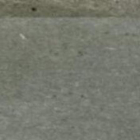
mes look
amazon s