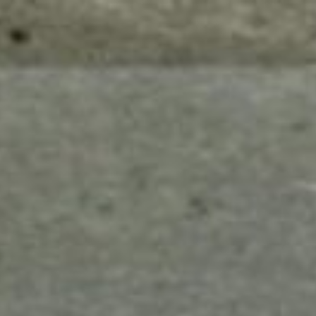
mes look
amazon s