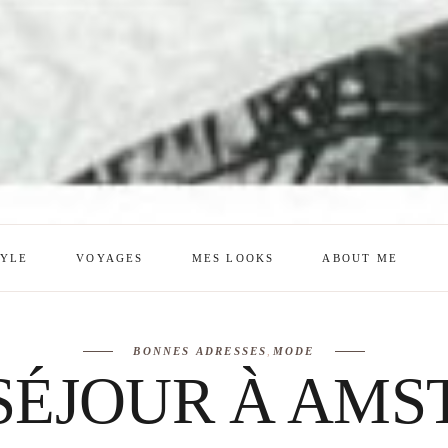
TYLE
VOYAGES
MES LOOKS
ABOUT ME
mes looks
About me
BONNES ADRESSES
,
MODE
amazon shop
Galehia
SÉJOUR À AM
Voilà Beauté