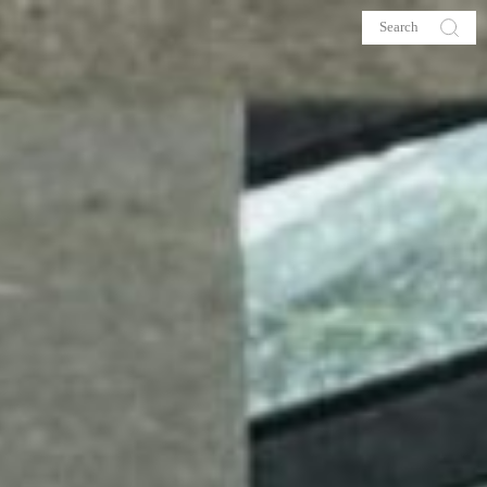
s
About me
hop
Galehia
Voilà Beauté