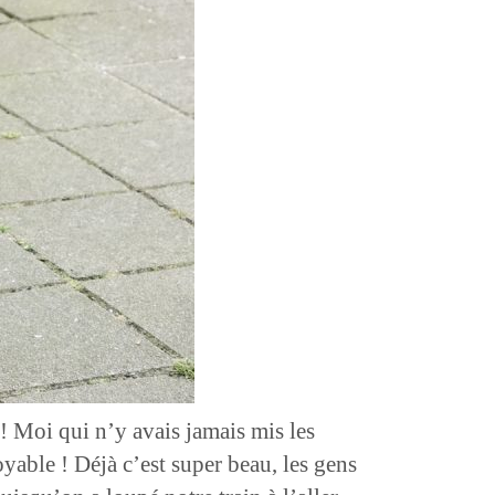
! Moi qui n’y avais jamais mis les
oyable ! Déjà c’est super beau, les gens