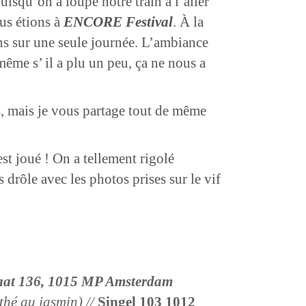
uisqu’on a loupé notre train à l’aller
ous étions à
ENCORE Festival
. À la
 ans sur une seule journée. L’ambiance
 même s’ il a plu un peu, ça ne nous a
s, mais je vous partage tout de même
t joué ! On a tellement rigolé
 drôle avec les photos prises sur le vif
raat 136, 1015 MP Amsterdam
 thé au jasmin) //
Singel 103 1012