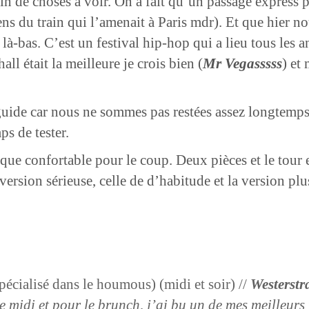
ein de choses à voir. On a fait qu’un passage express p
ns du train qui l’amenait à Paris mdr). Et que hier n
 là-bas. C’est un festival hip-hop qui a lieu tous les
all était la meilleure je crois bien (
Mr Vegasssss
) et
-guide car nous ne sommes pas restées assez longtemp
ps de tester.
e confortable pour le coup. Deux pièces et le tour es
ersion sérieuse, celle de d’habitude et la version plus
pécialisé dans le houmous) (midi et soir) //
Westerst
le midi et pour le brunch, j’ai bu un de mes meilleurs