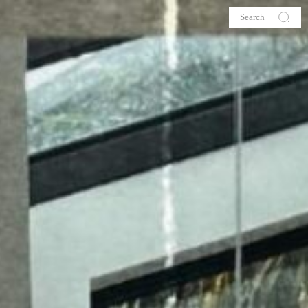
s
About me
hop
Galehia
Voilà Beauté