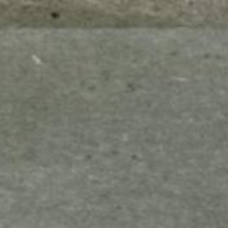
mes look
amazon s