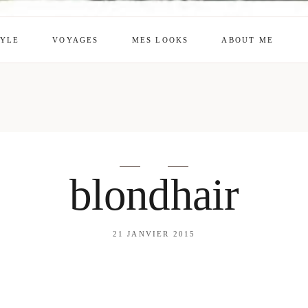
TYLE
VOYAGES
MES LOOKS
ABOUT ME
mes looks
About me
amazon shop
Galehia
Voilà Beauté
blondhair
21 JANVIER 2015