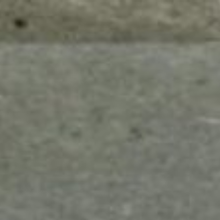
mes look
amazon s