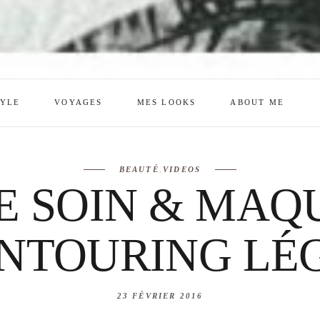
TYLE
VOYAGES
MES LOOKS
ABOUT ME
mes looks
About me
BEAUTÉ
,
VIDEOS
amazon shop
Galehia
E SOIN & MAQ
Voilà Beauté
NTOURING LÉ
23 FÉVRIER 2016