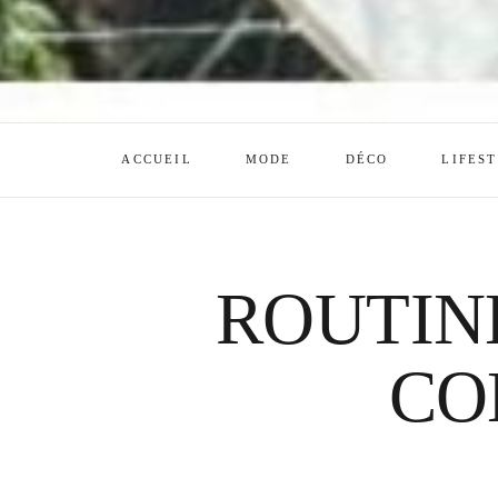
ACCUEIL
MODE
DÉCO
LIFES
ROUTIN
CO