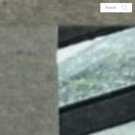
s
About me
hop
Galehia
Voilà Beauté