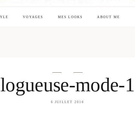
TYLE
VOYAGES
MES LOOKS
ABOUT ME
mes looks
About me
amazon shop
Galehia
Voilà Beauté
logueuse-mode-
6 JUILLET 2016