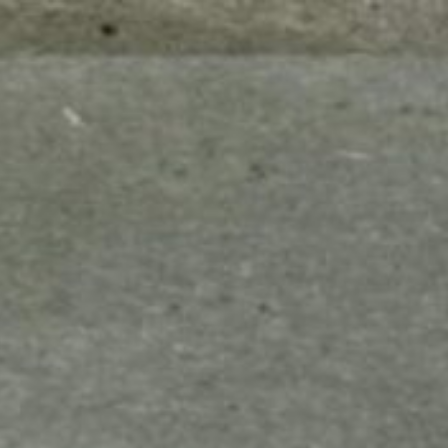
mes look
amazon s