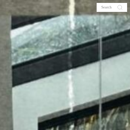
s
About me
hop
Galehia
Voilà Beauté