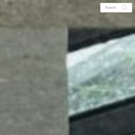
s
About me
hop
Galehia
Voilà Beauté