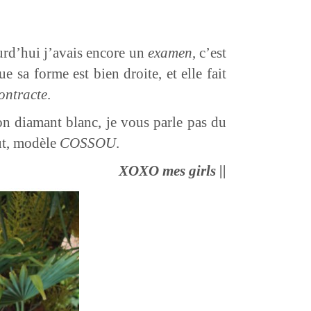
jourd’hui j’avais encore un
examen
, c’est
 sa forme est bien droite, et elle fait
ontracte
.
on diamant blanc, je vous parle pas du
out, modèle
COSSOU
.
XOXO mes girls ||