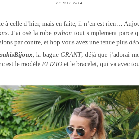
26 MAI 2014
ble à celle d’hier, mais en faite, il n’en est rien… Au
ons
. J’ai osé la robe
python
tout simplement parce que
talons par contre, et hop vous avez une tenue plus
déc
oakisBijoux
, la bague
GRANT
, déjà que j’adorai m
nc est le modèle
ELIZIO
et le bracelet, qui va avec t