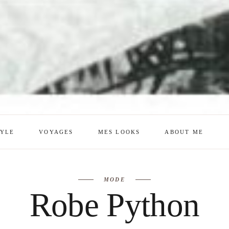
TYLE
VOYAGES
MES LOOKS
ABOUT ME
mes looks
About me
MODE
amazon shop
Galehia
Robe Python
Voilà Beauté