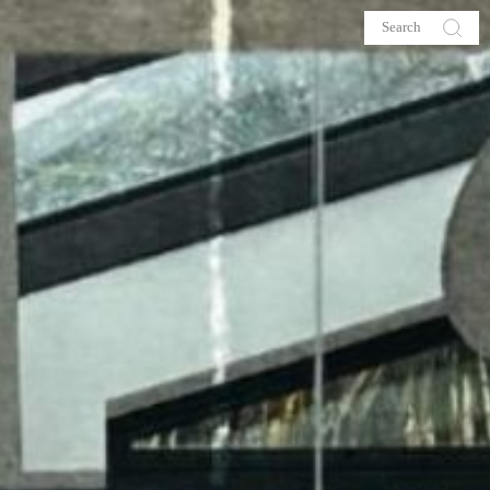
s
About me
hop
Galehia
Voilà Beauté