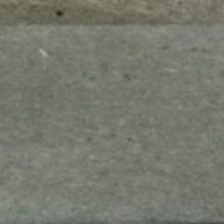
mes look
amazon s