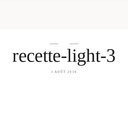
mes looks
About me
amazon shop
Galehia
Voilà Beauté
recette-light-3
1 AOÛT 2016