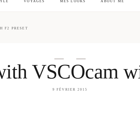
TYLE
VOYAGES
MES LOOKS
ABOUT ME
mes looks
About me
H F2 PRESET
amazon shop
Galehia
Voilà Beauté
with VSCOcam wit
9 FÉVRIER 2015