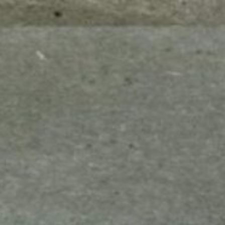
mes look
amazon s