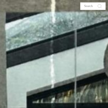
s
About me
hop
Galehia
Voilà Beauté