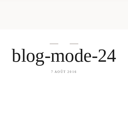
mes looks
About me
amazon shop
Galehia
Voilà Beauté
blog-mode-24
7 AOÛT 2016