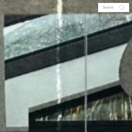
s
About me
hop
Galehia
Voilà Beauté