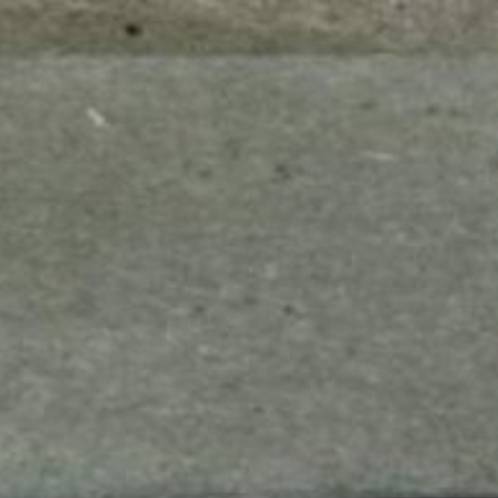
mes look
amazon s