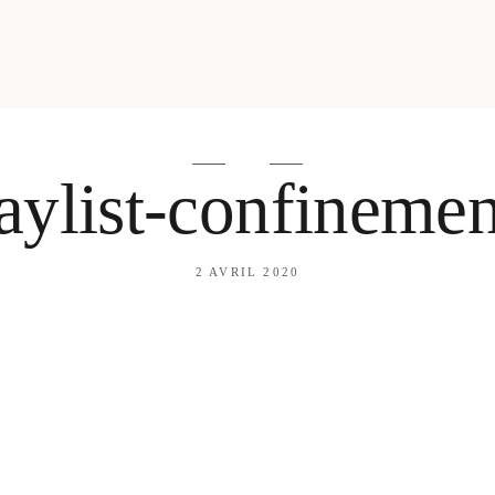
mes looks
About me
amazon shop
Galehia
Voilà Beauté
aylist-confineme
2 AVRIL 2020