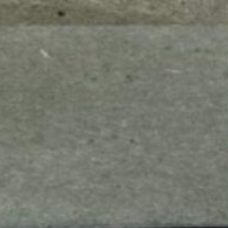
mes look
amazon s