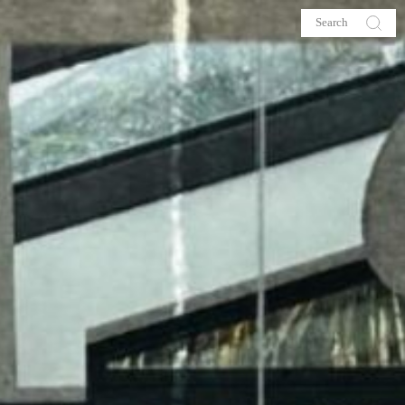
s
About me
hop
Galehia
Voilà Beauté