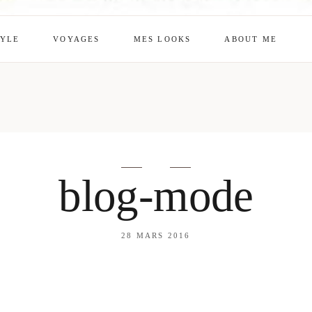
TYLE
VOYAGES
MES LOOKS
ABOUT ME
mes looks
About me
amazon shop
Galehia
Voilà Beauté
blog-mode
28 MARS 2016