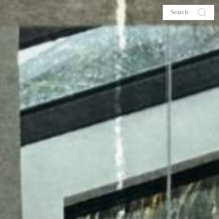
s
About me
hop
Galehia
Voilà Beauté