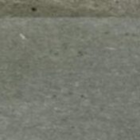
mes look
amazon s