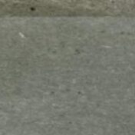
mes look
amazon s