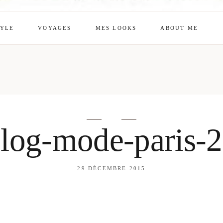
TYLE
VOYAGES
MES LOOKS
ABOUT ME
mes looks
About me
amazon shop
Galehia
Voilà Beauté
log-mode-paris-
29 DÉCEMBRE 2015