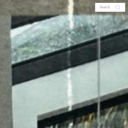
s
About me
hop
Galehia
Voilà Beauté