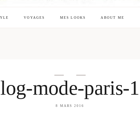
TYLE
VOYAGES
MES LOOKS
ABOUT ME
mes looks
About me
amazon shop
Galehia
Voilà Beauté
log-mode-paris-
8 MARS 2016