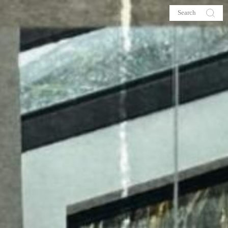
s
About me
hop
Galehia
Voilà Beauté