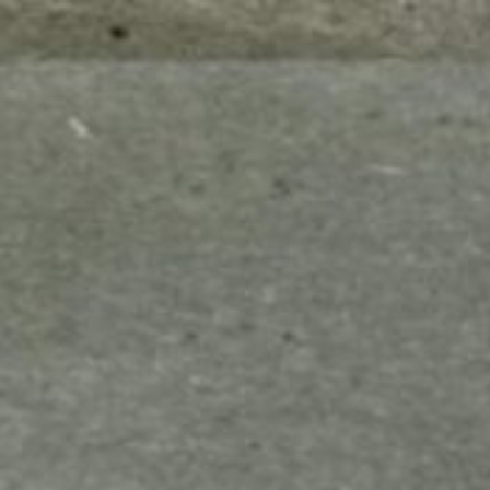
mes look
amazon s