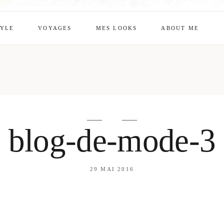
TYLE
VOYAGES
MES LOOKS
ABOUT ME
mes looks
About me
amazon shop
Galehia
Voilà Beauté
blog-de-mode-3
29 MAI 2016