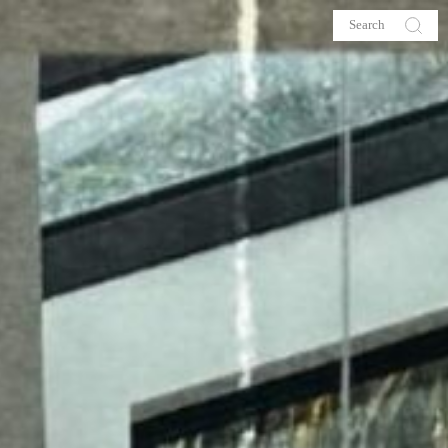
s
About me
hop
Galehia
Voilà Beauté