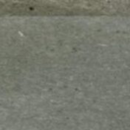
mes look
amazon s