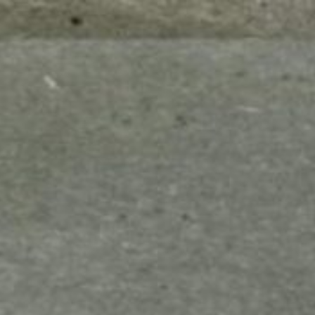
mes look
amazon s