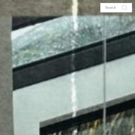
s
About me
hop
Galehia
Voilà Beauté