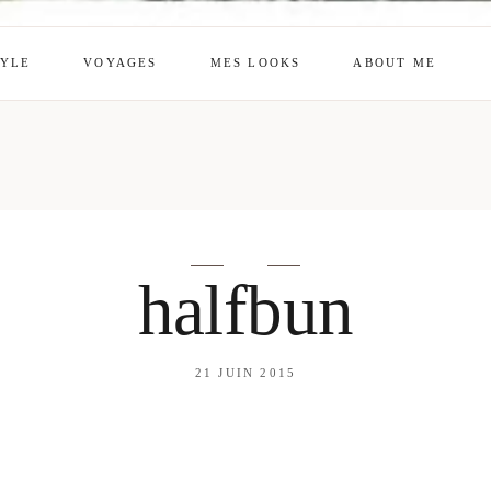
TYLE
VOYAGES
MES LOOKS
ABOUT ME
mes looks
About me
amazon shop
Galehia
Voilà Beauté
halfbun
21 JUIN 2015