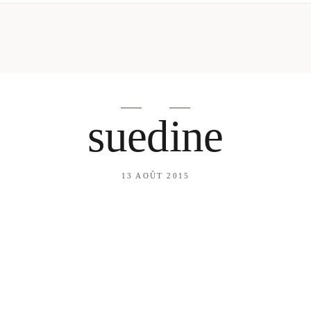
mes looks
About me
amazon shop
Galehia
Voilà Beauté
suedine
13 AOÛT 2015