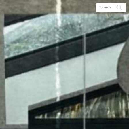
s
About me
hop
Galehia
Voilà Beauté