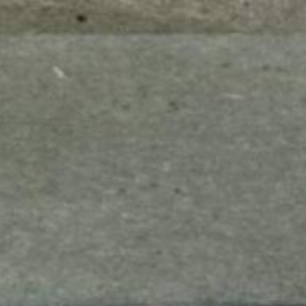
mes look
amazon s