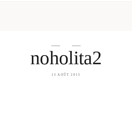
mes looks
About me
amazon shop
Galehia
Voilà Beauté
noholita2
13 AOÛT 2015