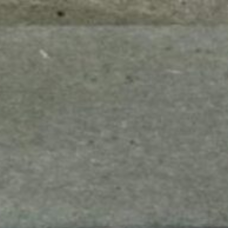
mes look
amazon s