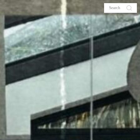
s
About me
hop
Galehia
Voilà Beauté