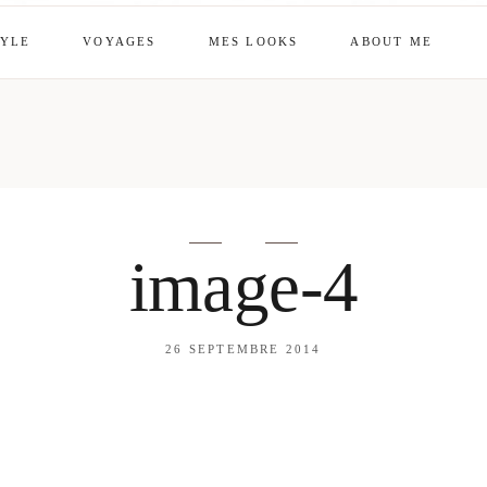
TYLE
VOYAGES
MES LOOKS
ABOUT ME
mes looks
About me
amazon shop
Galehia
Voilà Beauté
image-4
26 SEPTEMBRE 2014