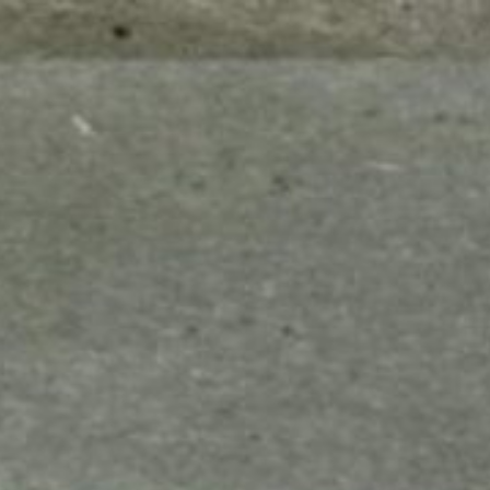
mes look
amazon s