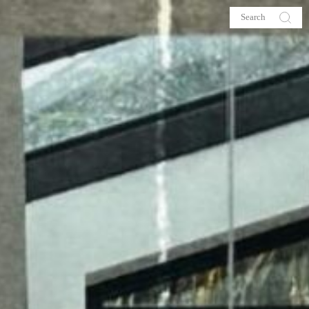
s
About me
hop
Galehia
Voilà Beauté