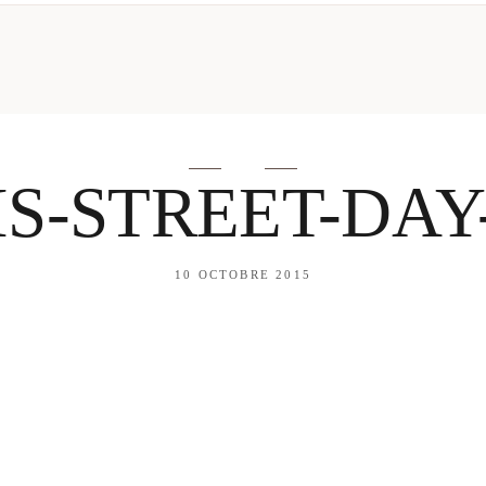
mes looks
About me
amazon shop
Galehia
Voilà Beauté
IS-STREET-DAY-
10 OCTOBRE 2015