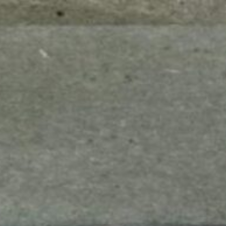
mes look
amazon s