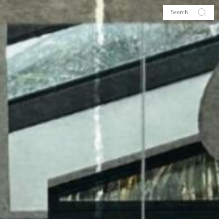
s
About me
hop
Galehia
Voilà Beauté