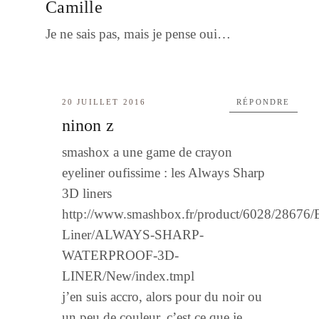
Camille
Je ne sais pas, mais je pense oui…
20 JUILLET 2016
RÉPONDRE
ninon z
smashox a une game de crayon
eyeliner oufissime : les Always Sharp
3D liners
http://www.smashbox.fr/product/6028/28676/
Liner/ALWAYS-SHARP-
WATERPROOF-3D-
LINER/New/index.tmpl
j’en suis accro, alors pour du noir ou
un peu de couleur, c’est ce que je