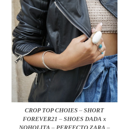
CROP TOP
CHOIES
–
SHORT
FOREVER21
–
SHOES
DADA
x
NOHOLITA
–
PERFECTO
ZARA
–